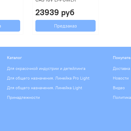
23939 руб
з
Предзаказ
Каталог
Покупат
Для окрасочной индустрии и детейлинга
Доставка
Для общего назначения. Линейка Pro Light
Новости
Для общего назначения. Линейка Light
Видео
Принадлежности
Политика