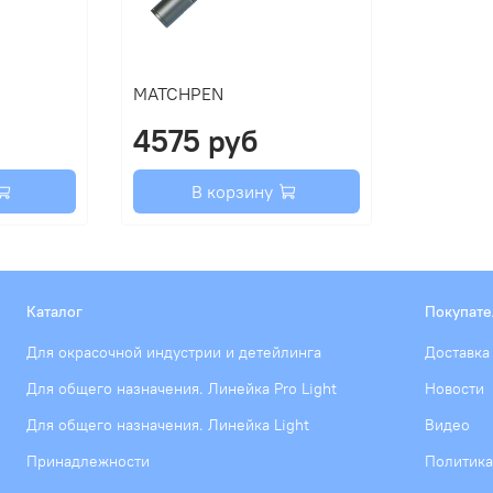
MATCHPEN
4575 руб
В корзину
Каталог
Покупат
Для окрасочной индустрии и детейлинга
Доставка
Для общего назначения. Линейка Pro Light
Новости
Для общего назначения. Линейка Light
Видео
Принадлежности
Политика